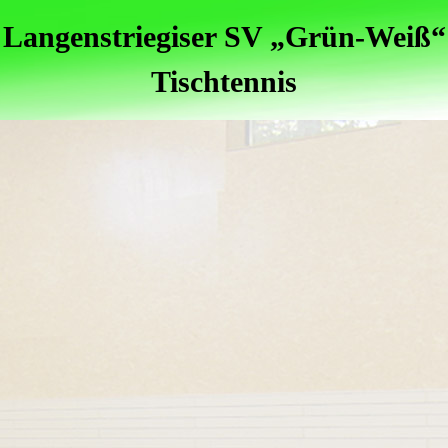
Langenstriegiser SV „Grün-Weiß“
Tischtennis